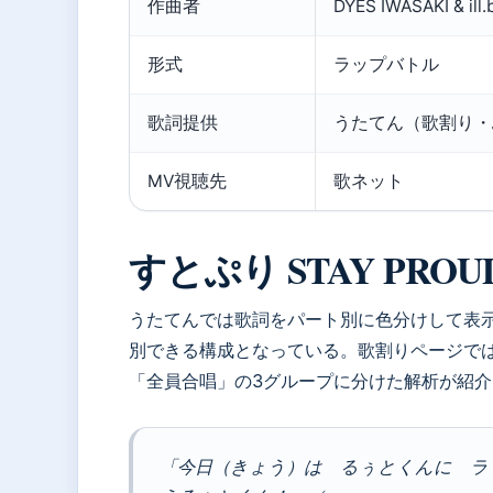
作曲者
DYES IWASAKI & ill.b
形式
ラップバトル
歌詞提供
うたてん（歌割り・
MV視聴先
歌ネット
すとぷり STAY PR
うたてんでは歌詞をパート別に色分けして表
別できる構成となっている。歌割りページでは
「全員合唱」の3グループに分けた解析が紹
「今日（きょう）は るぅとくんに ラ