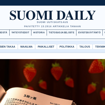
SUOMI DAILY
SUOMI UUTISKATSAUS
PAIVITETTY 15:29
16 ARTIKKELIA TANAAN
MEISTÄ
YHTEYSTIEDOT
HISTORIA
TIETOSUOJASELOSTE
EVÄSTEKÄYTÄNTÖ
SIEN TAKAA
MAAILMA
PAIKALLISET
POLITIIKKA
TALOUS
TEKNII