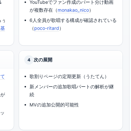
&
YouTubeでファン作成のパート分け動画
が複数存在（
monakao_nico
）
るぅ
6人全員が歌唱する構成が確認されている
密基
（
poco-ritard
）
次の展開
4
たて
歌割りページの定期更新（うたてん）
新メンバーの追加歌唱パートの解析が継
析が
続
MVの追加公開的可能性
アッ