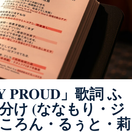
 PROUD」歌詞 ふ
分け (ななもり・ジ
ころん・るぅと・莉