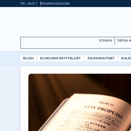
FRI, AUG 7
PAIVAPAIVA
SUOMI
ETUSIVU
TIETOA 
BLOGI
ELOKUVAN NÄYTTELIJÄT
JULKKISUUTISET
KULIS