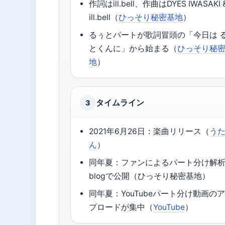
作詞はill.bell、作曲はDYES IWASAKI 
ill.bell（
ひっそり秘密基地
）
るぅとパートが歌詞冒頭の「今日は 
とくんに」から始まる（
ひっそり秘
地
）
タイムライン
3
2021年6月26日：楽曲リリース（
う
ん
）
同年夏：ファンによるパート分け解
blogで公開（ひっそり秘密基地）
同年夏：YouTubeパート分け動画の
プロードが集中（
YouTube
）