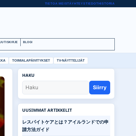
TIETOA MEISTÄ
YHTEYSTIEDOT
HISTORIA
UUTISKIRJE
BLOGI
KKA
TOIMIALAPÄIVITYKSET
TV-NÄYTTELIJÄT
HAKU
Siirry
UUSIMMAT ARTIKKELIT
レスパイトケアとは？アイルランドでの申
請方法ガイド